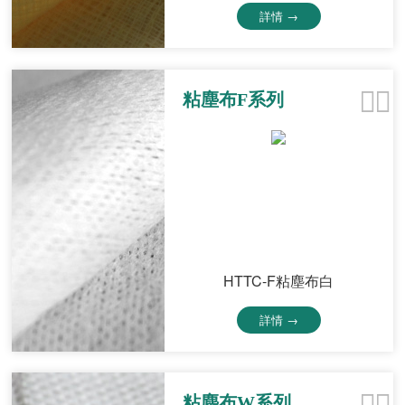
詳情 →
詳情 →
布F系列
粘塵布F系列
TTC-F粘塵布白薄
HTTC-F粘塵布白
詳情 →
詳情 →
布W系列
粘塵布W系列