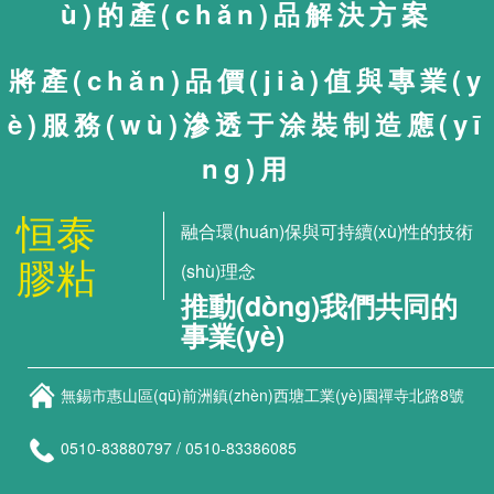
ù)的產(chǎn)品解決方案
將產(chǎn)品價(jià)值與專業(y
è)服務(wù)滲透于涂裝制造應(yī
ng)用
恒泰
融合環(huán)保與可持續(xù)性的技術
膠粘
(shù)理念
推動(dòng)我們共同的
事業(yè)
無錫市惠山區(qū)前洲鎮(zhèn)西塘工業(yè)園禪寺北路8號
0510-83880797 / 0510-83386085